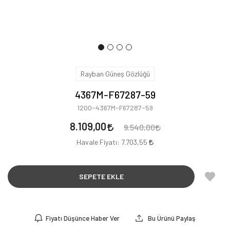
Rayban Güneş Gözlüğü
4367M-F67287-59
1200-4367M-F67287-59
8.109,00
9.540,00
Havale Fiyatı:
7.703,55
SEPETE EKLE
Fiyatı Düşünce Haber Ver
Bu Ürünü Paylaş