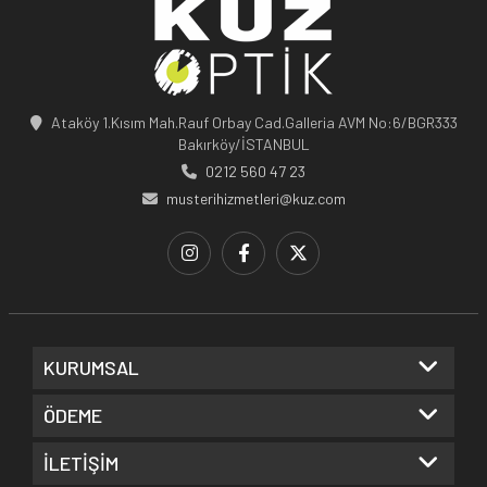
Ataköy 1.Kısım Mah.Rauf Orbay Cad.Galleria AVM No:6/BGR333
Bakırköy/İSTANBUL
0212 560 47 23
musterihizmetleri@kuz.com
KURUMSAL
ÖDEME
İLETİŞİM