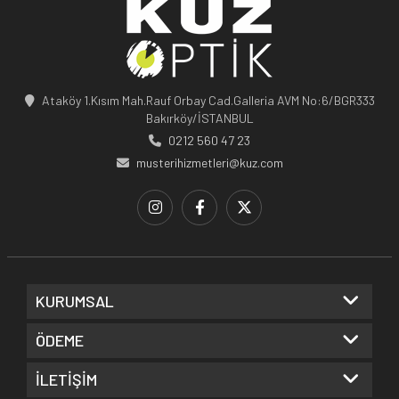
Ataköy 1.Kısım Mah.Rauf Orbay Cad.Galleria AVM No:6/BGR333
Bakırköy/İSTANBUL
0212 560 47 23
musterihizmetleri@kuz.com
KURUMSAL
ÖDEME
İLETİŞİM