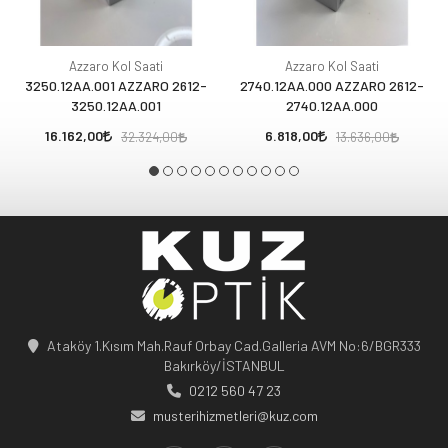
Azzaro Kol Saati
Azzaro Kol Saati
3250.12AA.001 AZZARO 2612-
2740.12AA.000 AZZARO 2612-
3250.12AA.001
2740.12AA.000
16.162,00
6.818,00
32.324,00
13.636,00
Ataköy 1.Kısım Mah.Rauf Orbay Cad.Galleria AVM No:6/BGR333
Bakırköy/İSTANBUL
0212 560 47 23
musterihizmetleri@kuz.com