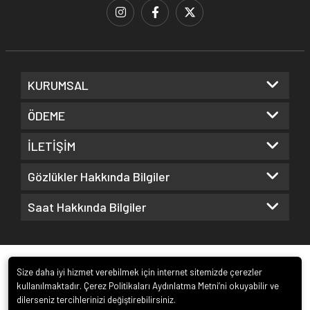
KURUMSAL
ÖDEME
İLETİŞİM
Gözlükler Hakkında Bilgiler
Saat Hakkında Bilgiler
Size daha iyi hizmet verebilmek için internet sitemizde çerezler
kullanılmaktadır. Çerez Politikaları Aydınlatma Metni’ni okuyabilir ve
dilerseniz tercihlerinizi değiştirebilirsiniz.
© 2022
Kuz Optik ve Saat San. ve Tic. Ltd. Şti.
. Tüm hakları saklıdır.