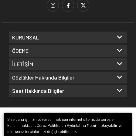
KURUMSAL
ÖDEME
İLETİŞİM
Gözlükler Hakkında Bilgiler
Saat Hakkında Bilgiler
Size daha iyi hizmet verebilmek için internet sitemizde çerezler
kullanılmaktadır. Çerez Politikaları Aydınlatma Metni’ni okuyabilir ve
dilerseniz tercihlerinizi değiştirebilirsiniz.
© 2022
Kuz Optik ve Saat San. ve Tic. Ltd. Şti.
. Tüm hakları saklıdır.