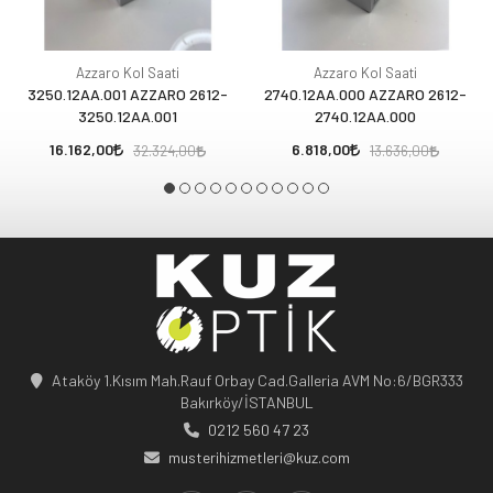
Azzaro Kol Saati
Azzaro Kol Saati
3250.12AA.001 AZZARO 2612-
2740.12AA.000 AZZARO 2612-
3250.12AA.001
2740.12AA.000
16.162,00
6.818,00
32.324,00
13.636,00
Ataköy 1.Kısım Mah.Rauf Orbay Cad.Galleria AVM No:6/BGR333
Bakırköy/İSTANBUL
0212 560 47 23
musterihizmetleri@kuz.com