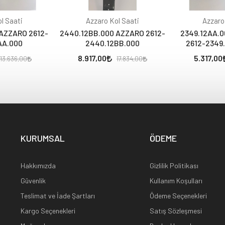
l Saati
Azzaro Kol Saati
Azzaro
AZZARO 2612-
2440.12BB.000 AZZARO 2612-
2349.12AA.
AA.000
2440.12BB.000
2612-2349
8.917,00
5.317,00
13.636,00
17.834,00
KURUMSAL
ÖDEME
Hakkımızda
Gizlilik Politikası
Güvenlik
Kullanım Koşulları
Teslimat ve İade Şartları
Ödeme Seçenekleri
Kargo Seçenekleri
Satış Sözleşmesi