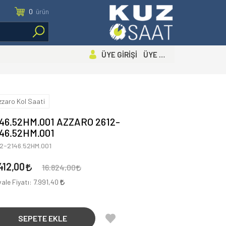
0
ürün
ÜYE GİRİŞİ ÜYE OL
zzaro Kol Saati
46.52HM.001 AZZARO 2612-
46.52HM.001
2-2146.52HM.001
412,00
16.824,00
ale Fiyatı:
7.991,40
SEPETE EKLE