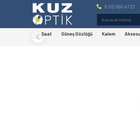
0 212 560 47 23
Saat
Güneş Gözlüğü
Kalem
Akses