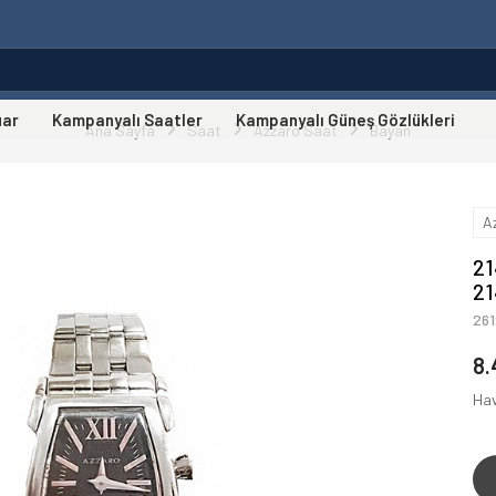
uar
Kampanyalı Saatler
Kampanyalı Güneş Gözlükleri
Ana Sayfa
Saat
Azzaro Saat
Bayan
A
21
21
261
8.
Hav