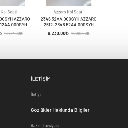
 Kol Saati
Azzaro Kol Saati
Azza
000SYH AZZARO
2346.52AA.000SYH AZZARO
2346.12A
.12AA.000SYH
2612-2346.52AA.000SYH
2612-23
6.230,00
5.317,
10.634,00
12.460,00
İLETİŞİM
İletişim
Gözlükler Hakkında Bilgiler
Bakım Tavsiyeleri