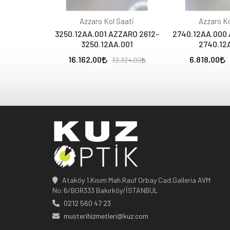
Azzaro Kol Saati
Azzaro Ko
3250.12AA.001 AZZARO 2612-
2740.12AA.000 
3250.12AA.001
2740.12
16.162,00
6.818,00
32.324,00
Ataköy 1.Kısım Mah.Rauf Orbay Cad.Galleria AVM
No:6/BGR333 Bakırköy/İSTANBUL
0212 560 47 23
musterihizmetleri@kuz.com