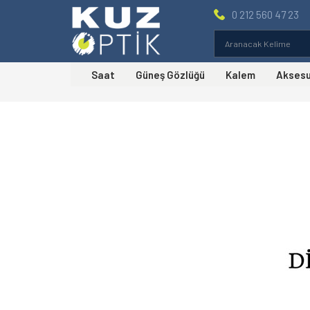
0 212 560 47 23
Saat
Güneş Gözlüğü
Kalem
Akses