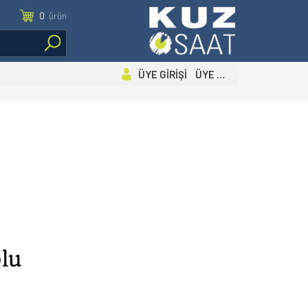
0
ürün
ÜYE GİRİŞİ ÜYE OL