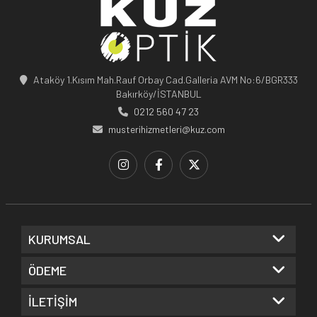
Ataköy 1.Kısım Mah.Rauf Orbay Cad.Galleria AVM No:6/BGR333
Bakırköy/İSTANBUL
0212 560 47 23
musterihizmetleri@kuz.com
KURUMSAL
ÖDEME
İLETİŞİM