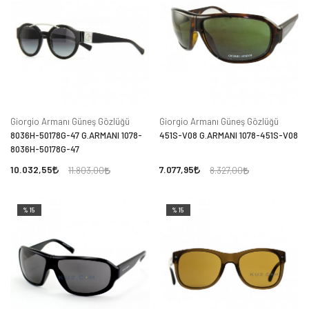
Giorgio Armanı Güneş Gözlüğü
Giorgio Armanı Güneş Gözlüğü
8036H-50178G-47 G.ARMANI 1078-
451S-V08 G.ARMANI 1078-451S-V08
8036H-50178G-47
10.032,55
7.077,95
11.803,00
8.327,00
%15
%15