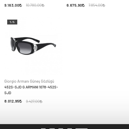
9.163,00
6.675,90
10.780,00
7.854,00
%15
Giorgio Armanı Güneş Gözlüğü
452S-SJD G.ARMANI 1078-452S-
SJD
8.012,95
9.427,00