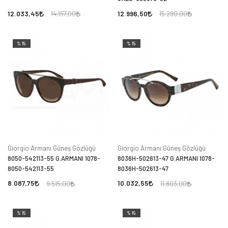
12.033,45
12.996,50
14.157,00
15.290,00
%15
%15
Giorgio Armanı Güneş Gözlüğü
Giorgio Armanı Güneş Gözlüğü
8050-542113-55 G.ARMANI 1078-
8036H-502613-47 G.ARMANI 1078-
8050-542113-55
8036H-502613-47
8.087,75
10.032,55
9.515,00
11.803,00
%15
%15