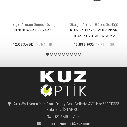
Giorgio Armanı Güneş Gözlüğü
Giorgio Armanı Güneş Gözlüğü
1078/8145-587733-55
6112J-300373-52 G.ARMANI
1078-6112J-300373-52
12.033,45
12.996,50
14.157,00
15.290,00
Ataköy 1.Kısım Mah.Rauf Orbay Cad.Galleria AVM No:6/BGR333
Bakırköy/İSTANBUL
0212 560 47 23
musterihizmetleri@kuz.com