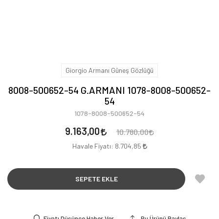
Giorgio Armanı Güneş Gözlüğü
8008-500652-54 G.ARMANI 1078-8008-500652-
54
1078-8008-500652-54
9.163,00
10.780,00
Havale Fiyatı:
8.704,85
SEPETE EKLE
Fiyatı Düşünce Haber Ver
Bu Ürünü Paylaş