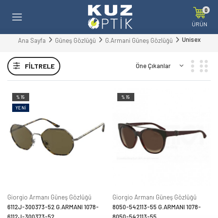
0
ÜRÜN
Unisex
Ana Sayfa
Güneş Gözlüğü
G.Armani Güneş Gözlüğü
FILTRELE
%15
%15
YENI
Giorgio Armanı Güneş Gözlüğü
Giorgio Armanı Güneş Gözlüğü
6112J-300373-52 G.ARMANI 1078-
8050-542113-55 G.ARMANI 1078-
6112J-300373-52
8050-542113-55