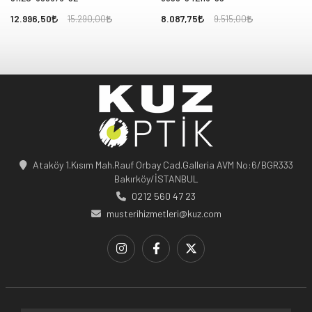
12.996,50
8.087,75
15.290,00
9.515,00
Ataköy 1.Kısım Mah.Rauf Orbay Cad.Galleria AVM No:6/BGR333
Bakırköy/İSTANBUL
0212 560 47 23
musterihizmetleri@kuz.com