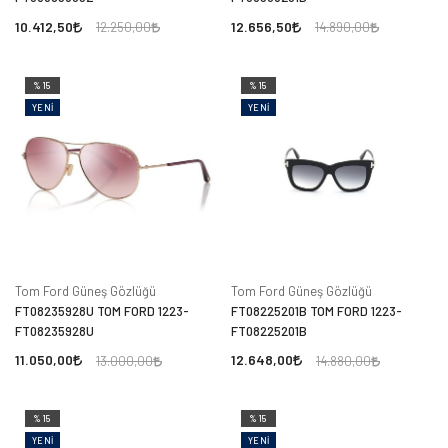
10.412,50
12.656,50
12.250,00
14.890,00
%15
%15
YENI
YENI
Tom Ford Güneş Gözlüğü
Tom Ford Güneş Gözlüğü
FT08235928U TOM FORD 1223-
FT08225201B TOM FORD 1223-
FT08235928U
FT08225201B
11.050,00
12.648,00
13.000,00
14.880,00
%15
%15
YENI
YENI