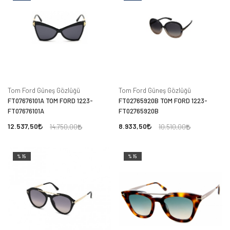
Tom Ford Güneş Gözlüğü
Tom Ford Güneş Gözlüğü
FT07676101A TOM FORD 1223-
FT02765920B TOM FORD 1223-
FT07676101A
FT02765920B
12.537,50
8.933,50
14.750,00
10.510,00
%15
%15