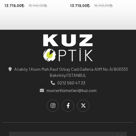
13.719,00
13.719,00
16.140,00
16.140,00
Ataköy 1.Kısım Mah.Rauf Orbay Cad.Galleria AVM No:6/BGR333
Bakırköy/İSTANBUL
0212 560 47 23
musterihizmetleri@kuz.com