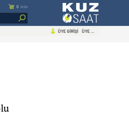
0
ürün
ÜYE GİRİŞİ ÜYE OL