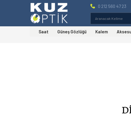
0 212 560 47 23
Saat
Güneş Gözlüğü
Kalem
Akses