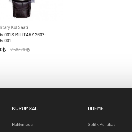
litary Kol Saati
04.001 S.MILITARY 2607-
04.001
50
7.583,00
KURUMSAL
ÖDEME
Hakkımızda
Gizlilik Politikası