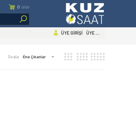
0
ürün
ÜYE GİRİŞİ ÜYE OL
Sırala