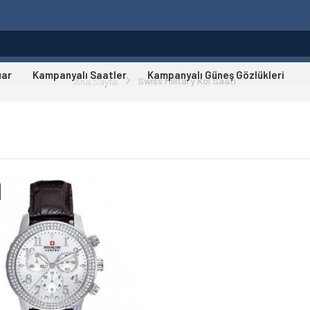
uar
Kampanyalı Saatler
Kampanyalı Güneş Gözlükleri
Swıss Military Kol Saati
Ana Sayfa