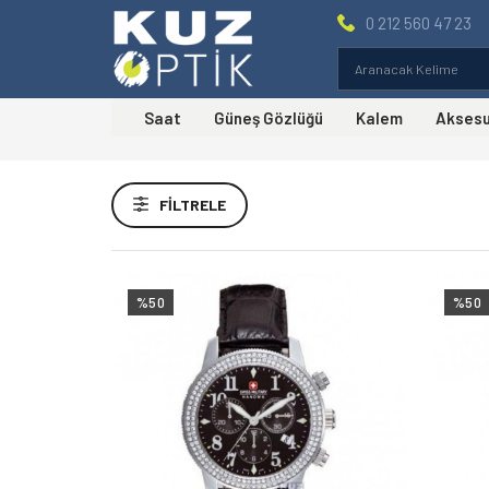
0 212 560 47 23
Saat
Güneş Gözlüğü
Kalem
Akses
Fiyat Aralığı
FILTRELE
%50
%50