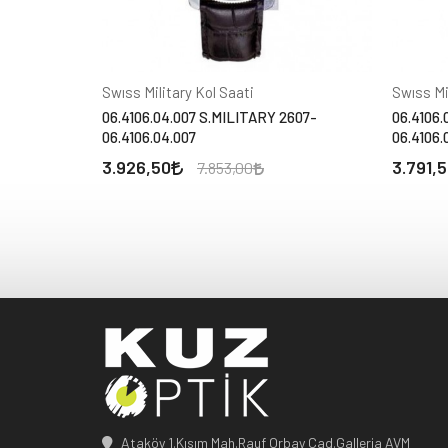
Swıss Military Kol Saati
Swıss Mi
06.4106.04.007 S.MILITARY 2607-
06.4106.
06.4106.04.007
06.4106.
3.926,50
3.791,
7.853,00
Ataköy 1.Kısım Mah.Rauf Orbay Cad.Galleria AVM