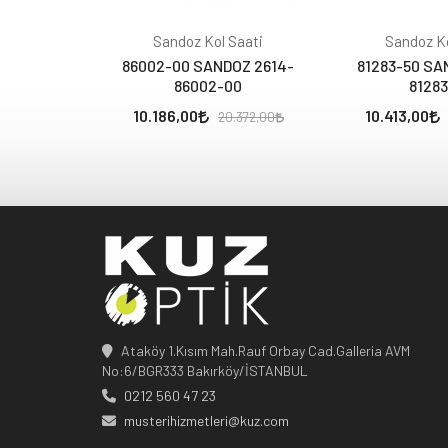
Sandoz Kol Saati
Sandoz Ko
86002-00 SANDOZ 2614-
81283-50 SA
86002-00
81283
10.186,00
10.413,00
20.372,00
Ataköy 1.Kısım Mah.Rauf Orbay Cad.Galleria AVM
No:6/BGR333 Bakırköy/İSTANBUL
0212 560 47 23
musterihizmetleri@kuz.com