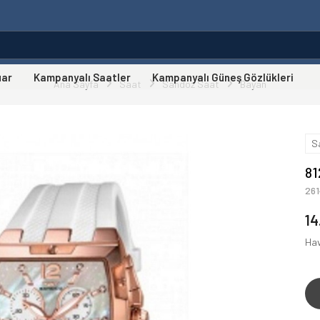
uar
Kampanyalı Saatler
Kampanyalı Güneş Gözlükleri
Ana Sayfa
Saat
Sandoz Saat
Bayan
S
81
26
14
Hav