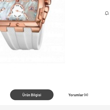
Ürün Bilgisi
Yorumlar
(0)