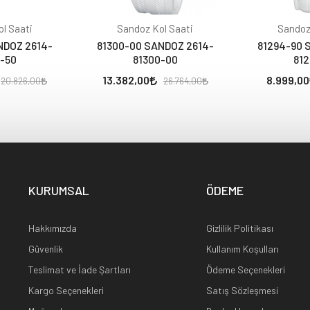
l Saati
Sandoz Kol Saati
Sandoz
NDOZ 2614-
81300-00 SANDOZ 2614-
81294-90 
-50
81300-00
812
13.382,00
8.999,00
20.826,00
26.764,00
KURUMSAL
ÖDEME
Hakkımızda
Gizlilik Politikası
Güvenlik
Kullanım Koşulları
Teslimat ve İade Şartları
Ödeme Seçenekleri
Kargo Seçenekleri
Satış Sözleşmesi