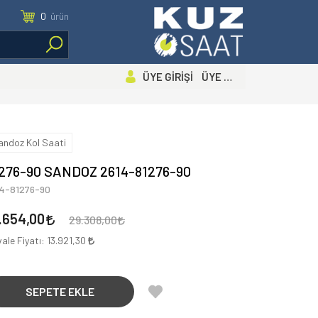
0
ürün
ÜYE GİRİŞİ ÜYE OL
andoz Kol Saati
276-90 SANDOZ 2614-81276-90
14-81276-90
.654,00
29.308,00
ale Fiyatı:
13.921,30
SEPETE EKLE