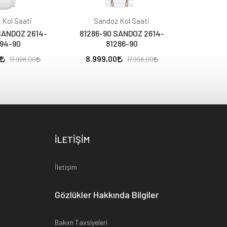
 Kol Saati
Sandoz Kol Saati
Sand
SANDOZ 2614-
81286-90 SANDOZ 2614-
81278-0
94-90
81286-90
8
8.999,00
13.010,
17.998,00
17.998,00
İLETİŞİM
İletişim
Gözlükler Hakkında Bilgiler
Bakım Tavsiyeleri