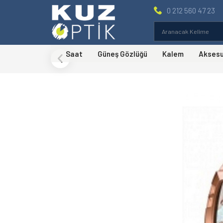
0 212 560 47 23
Saat
Güneş Gözlüğü
Kalem
Akses