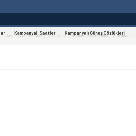
uar
Kampanyalı Saatler
Kampanyalı Güneş Gözlükleri
Bayan
Ana Sayfa
Güneş Gözlüğü
Miu Miu Güneş Gözlüğü