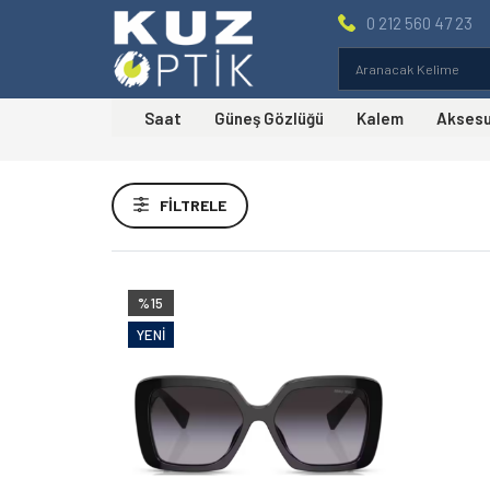
0 212 560 47 23
Saat
Güneş Gözlüğü
Kalem
Akses
Fiyat Aralığı
FILTRELE
Markalar
Miu Miu
(1)
%15
YENI