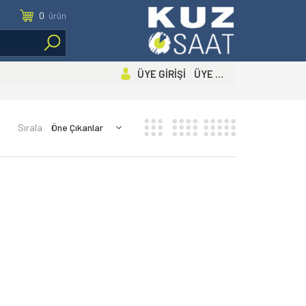
0
ürün
ÜYE GİRİŞİ ÜYE OL
Sırala