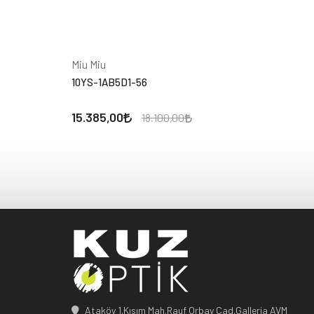
Miu Miu
10YS-1AB5D1-56
15.385,00
18.100,00
Ataköy 1.Kısım Mah.Rauf Orbay Cad.Galleria AVM