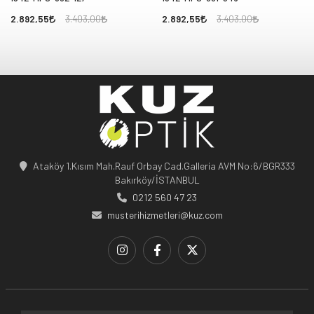
2.892,55
2.892,55
3.403,00
3.403,00
Ataköy 1.Kısım Mah.Rauf Orbay Cad.Galleria AVM No:6/BGR333
Bakırköy/İSTANBUL
0212 560 47 23
musterihizmetleri@kuz.com