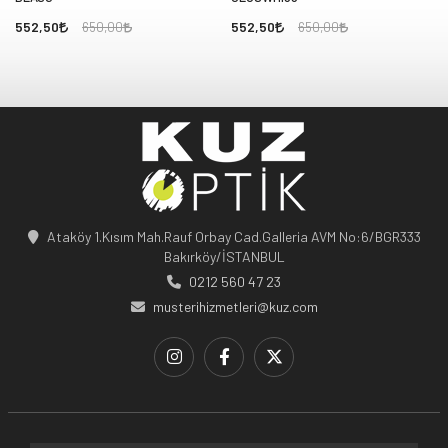
552,50
552,50
650,00
650,00
Ataköy 1.Kısım Mah.Rauf Orbay Cad.Galleria AVM No:6/BGR333
Bakırköy/İSTANBUL
0212 560 47 23
musterihizmetleri@kuz.com