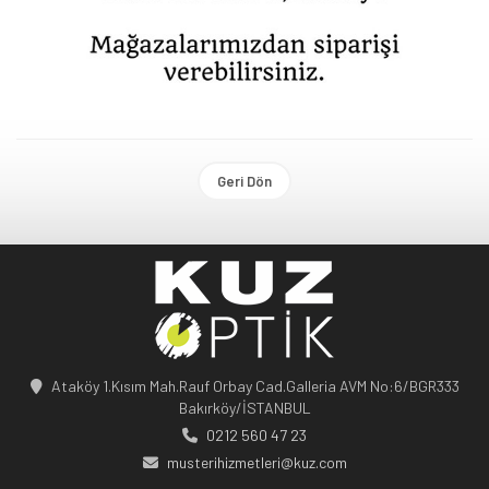
Geri Dön
Ataköy 1.Kısım Mah.Rauf Orbay Cad.Galleria AVM No:6/BGR333
Bakırköy/İSTANBUL
0212 560 47 23
musterihizmetleri@kuz.com