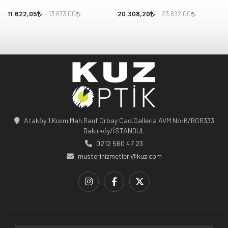
11.622,05
20.308,20
13.673,00
23.892,00
Ataköy 1.Kısım Mah.Rauf Orbay Cad.Galleria AVM No:6/BGR333
Bakırköy/İSTANBUL
0212 560 47 23
musterihizmetleri@kuz.com