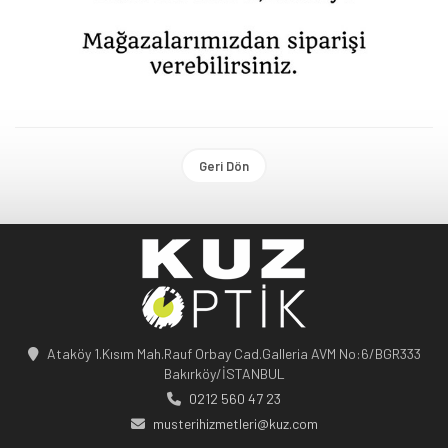
Geri Dön
Ataköy 1.Kısım Mah.Rauf Orbay Cad.Galleria AVM No:6/BGR333
Bakırköy/İSTANBUL
0212 560 47 23
musterihizmetleri@kuz.com