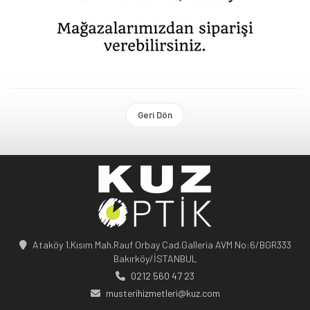
Geri Dön
Ataköy 1.Kısım Mah.Rauf Orbay Cad.Galleria AVM No:6/BGR333
Bakırköy/İSTANBUL
0212 560 47 23
musterihizmetleri@kuz.com