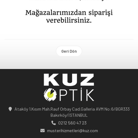
Geri Dön
Ataköy 1.Kısım Mah.Rauf Orbay Cad.Galleria AVM No:6/BGR333
Bakırköy/İSTANBUL
0212 560 47 23
musterihizmetleri@kuz.com