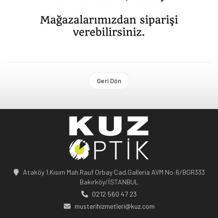
Geri Dön
Ataköy 1.Kısım Mah.Rauf Orbay Cad.Galleria AVM No:6/BGR333
Bakırköy/İSTANBUL
0212 560 47 23
musterihizmetleri@kuz.com