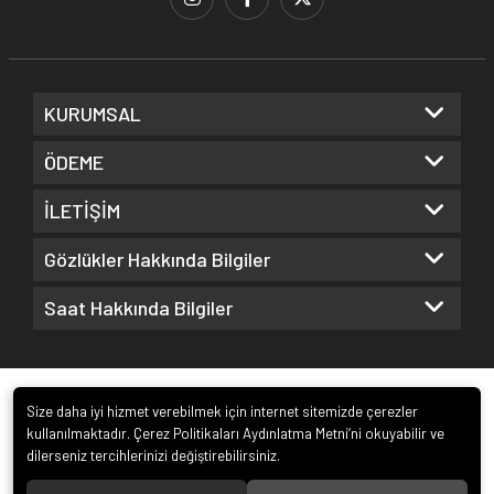
KURUMSAL
ÖDEME
İLETİŞİM
Gözlükler Hakkında Bilgiler
Saat Hakkında Bilgiler
Size daha iyi hizmet verebilmek için internet sitemizde çerezler
kullanılmaktadır. Çerez Politikaları Aydınlatma Metni’ni okuyabilir ve
dilerseniz tercihlerinizi değiştirebilirsiniz.
© 2022
Kuz Optik ve Saat San. ve Tic. Ltd. Şti.
. Tüm hakları saklıdır.