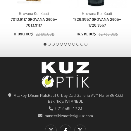
Grovana Kol Saati
Grovana Kol Saati
7013.9117 GROVANA 2605-
1728.9557 GROVANA 2605-
7013.9117
1728.9557
11.090,00
16.219,00
22.180,00
32.438,00
Ataköy 1.Kısım Mah.Rauf Orbay Cad.Galleria AVM No:6/BGR333
Bakırköy/İSTANBUL
0212 560 47 23
musterihizmetleri@kuz.com