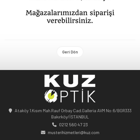
Geri Dön
Ataköy 1.Kısım Mah.Rauf Orbay Cad.Galleria AVM No:6/BGR333
Bakırköy/İSTANBUL
0212 560 47 23
musterihizmetleri@kuz.com