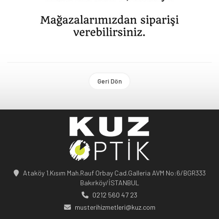
Geri Dön
Ataköy 1.Kısım Mah.Rauf Orbay Cad.Galleria AVM No:6/BGR333
Bakırköy/İSTANBUL
0212 560 47 23
musterihizmetleri@kuz.com