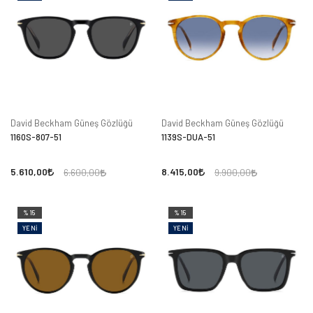
David Beckham Güneş Gözlüğü
David Beckham Güneş Gözlüğü
1160S-807-51
1139S-DUA-51
5.610,00
8.415,00
6.600,00
9.900,00
%15
%15
YENI
YENI