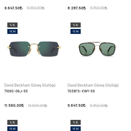
9.647,50
8.287,50
11.350,00
9.750,00
%15
%15
YENI
YENI
David Beckham Güneş Gözlüğü
David Beckham Güneş Gözlüğü
7109S-06J-55
7039FS-XWY-59
11.560,00
9.647,50
13.600,00
11.350,00
%15
%15
YENI
YENI