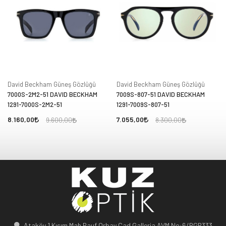
David Beckham Güneş Gözlüğü
David Beckham Güneş Gözlüğü
7000S-2M2-51 DAVID BECKHAM
7009S-807-51 DAVID BECKHAM
1291-7000S-2M2-51
1291-7009S-807-51
8.160,00
7.055,00
9.600,00
8.300,00
Ataköy 1.Kısım Mah.Rauf Orbay Cad.Galleria AVM No:6/BGR333