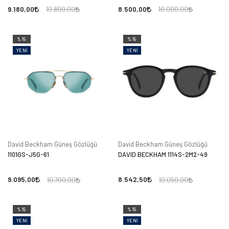
9.180,00
8.500,00
10.800,00
10.000,00
%15
%15
YENI
YENI
David Beckham Güneş Gözlüğü
David Beckham Güneş Gözlüğü
1101GS-J5G-61
DAVID BECKHAM 1114S-2M2-49
9.095,00
8.542,50
10.700,00
10.050,00
%15
%15
YENI
YENI