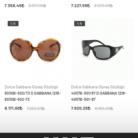
7.358,45
7.227,55
8.657,00
8.503,00
%15
%15
Dolce Gabbana Güneş Gözlüğü
Dolce Gabbana Güneş Gözlüğü
6030B-502/73 D.GABBANA 1218-
4007B-501/87 D.GABBANA 1218-
6030B-502-73
4007B-501-87
6.171,00
7.620,25
7.260,00
8.965,00