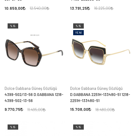
10.659,00
13.791,25
12.540,00
16.225,00
%15
%15
YENI
Dolce Gabbana Güneş Gözlüğü
Dolce Gabbana Güneş Gözlüğü
4399-502/13-56 D.GABBANA 1218-
D.GABBANA 2251H-13348G-51 1218-
4399-502-13-56
2251H-13348G-51
9.770,75
15.708,00
11.495,00
18.480,00
%15
%15