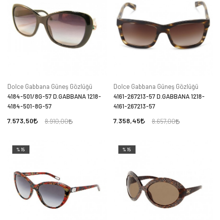
Dolce Gabbana Güneş Gözlüğü
Dolce Gabbana Güneş Gözlüğü
4184-501/8G-57 D.GABBANA 1218-
4161-267213-57 D.GABBANA 1218-
4184-501-8G-57
4161-267213-57
7.573,50
7.358,45
8.910,00
8.657,00
%15
%15