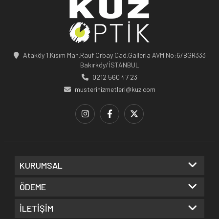
Ataköy 1.Kısım Mah.Rauf Orbay Cad.Galleria AVM No:6/BGR333
Bakırköy/İSTANBUL
0212 560 47 23
musterihizmetleri@kuz.com
KURUMSAL
ÖDEME
İLETİŞİM