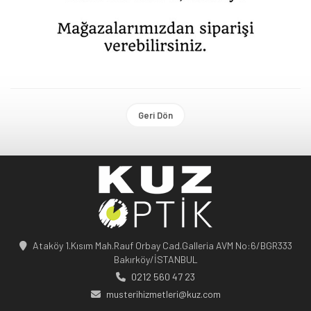
Geri Dön
Ataköy 1.Kısım Mah.Rauf Orbay Cad.Galleria AVM No:6/BGR333
Bakırköy/İSTANBUL
0212 560 47 23
musterihizmetleri@kuz.com