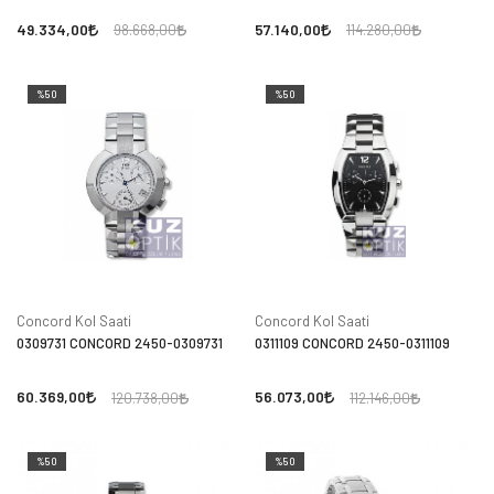
49.334,00
57.140,00
98.668,00
114.280,00
%50
%50
Concord Kol Saati
Concord Kol Saati
0309731 CONCORD 2450-0309731
0311109 CONCORD 2450-0311109
60.369,00
56.073,00
120.738,00
112.146,00
%50
%50