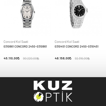
Concord Kol Saati
Concord Kol Saati
0310861 CONCORD 2450-0310861
0310451 CONCORD 2450-0310451
45.110,00
46.158,00
90.220,00
92.316,00