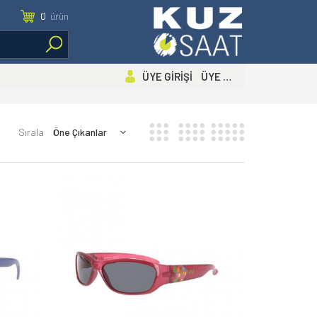
0
ürün
ÜYE GİRİŞİ ÜYE OL
Sırala