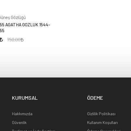
Güneş Gözlüğü
55 AGATHA GOZLUK 1544-
55
750,00
KURUMSAL
ÖDEME
Hakkımızda
Gizlilik Politikası
Güvenlik
Kullanım Koşulları