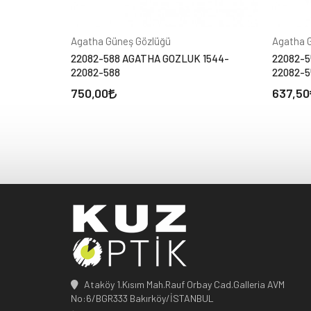
Agatha Güneş Gözlüğü
Agatha 
22082-588 AGATHA GOZLUK 1544-
22082-5
22082-588
22082-5
750,00
637,50
Ataköy 1.Kısım Mah.Rauf Orbay Cad.Galleria AVM
No:6/BGR333 Bakırköy/İSTANBUL