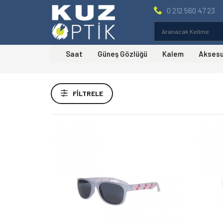
0 212 560 47 23
Saat
Güneş Gözlüğü
Kalem
Akses
Fiyat Aralığı
FILTRELE
Markalar
Agatha Güneş Gözlüğü
(6)