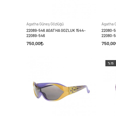
Agatha Güneş Gözlüğü
Agatha 
22089-546 AGATHA GOZLUK 1544-
22080-5
22089-546
22080-5
750,00
750,00
%15