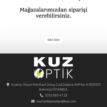
Geri Dön
Ataköy 1.Kısım Mah.Rauf Orbay Cad.Galleria AVM No:6/BGR333
Bakırköy/İSTANBUL
0212 560 47 23
musterihizmetleri@kuz.com