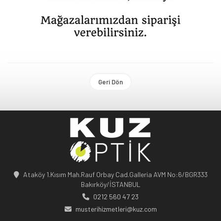
Geri Dön
Ataköy 1.Kısım Mah.Rauf Orbay Cad.Galleria AVM No:6/BGR333
Bakırköy/İSTANBUL
0212 560 47 23
musterihizmetleri@kuz.com