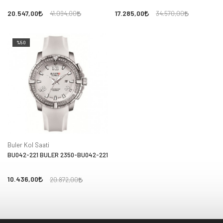
20.547,00
17.285,00
41.094,00
34.570,00
%50
Buler Kol Saati
BU042-221 BULER 2350-BU042-221
10.436,00
20.872,00