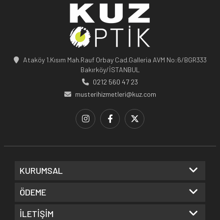
Ataköy 1.Kısım Mah.Rauf Orbay Cad.Galleria AVM No:6/BGR333
Bakırköy/İSTANBUL
0212 560 47 23
musterihizmetleri@kuz.com
KURUMSAL
ÖDEME
İLETİŞİM