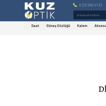
0 212 560 47 23
Saat
Güneş Gözlüğü
Kalem
Akses