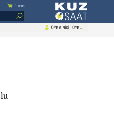
0
ürün
ÜYE GİRİŞİ ÜYE OL