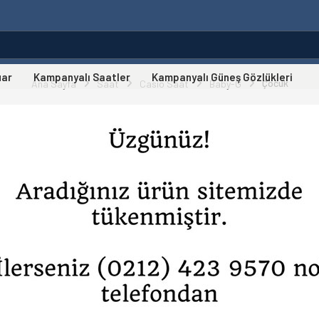
uar
Kampanyalı Saatler
Kampanyalı Güneş Gözlükleri
Çocuk
Ana Sayfa
Saat
Casio Saat
Baby-G