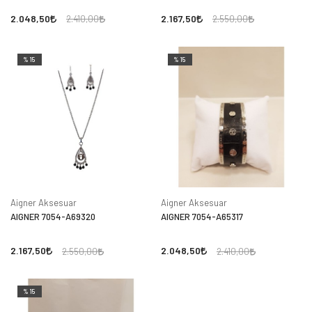
2.048,50
2.167,50
2.410,00
2.550,00
%15
%15
Aigner Aksesuar
Aigner Aksesuar
AIGNER 7054-A69320
AIGNER 7054-A65317
2.167,50
2.048,50
2.550,00
2.410,00
%15