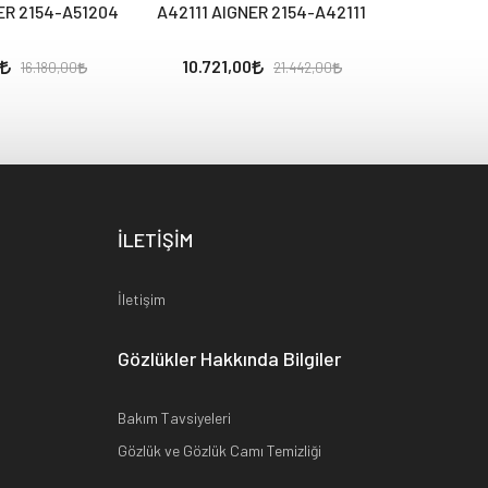
ER 2154-A51204
A42111 AIGNER 2154-A42111
A42110 AI
10.721,00
11.605
16.180,00
21.442,00
İLETİŞİM
İletişim
Gözlükler Hakkında Bilgiler
Bakım Tavsiyeleri
Gözlük ve Gözlük Camı Temizliği