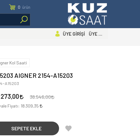
0
ürün
ÜYE GİRİŞİ ÜYE OL
igner Kol Saati
5203 AIGNER 2154-A15203
54-A15203
.273,00
38.546,00
ale Fiyatı:
18.309,35
SEPETE EKLE