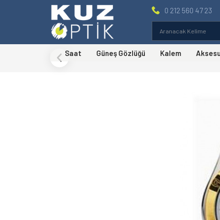
0 212 560 47 23
Saat
Güneş Gözlüğü
Kalem
Akses