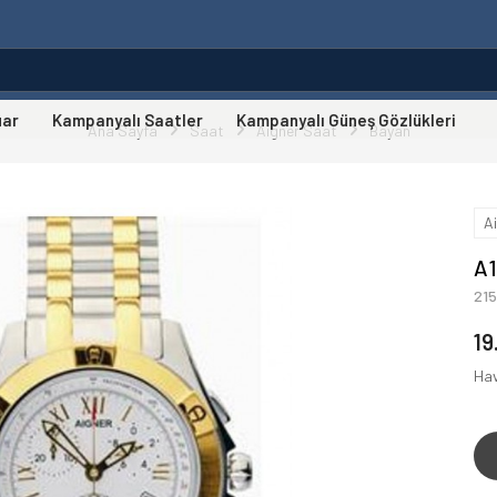
uar
Kampanyalı Saatler
Kampanyalı Güneş Gözlükleri
Ana Sayfa
Saat
Aigner Saat
Bayan
A
A1
21
19
Hav