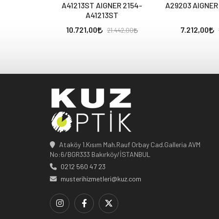
A41213ST AIGNER 2154-
A29203 AIGNER
A41213ST
10.721,00
7.212,00
21.442,00
Ataköy 1.Kısım Mah.Rauf Orbay Cad.Galleria AVM
No:6/BGR333 Bakırköy/İSTANBUL
0212 560 47 23
musterihizmetleri@kuz.com