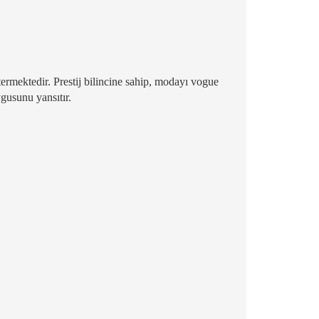
termektedir. Prestij bilincine sahip, modayı vogue
ygusunu yansıtır.