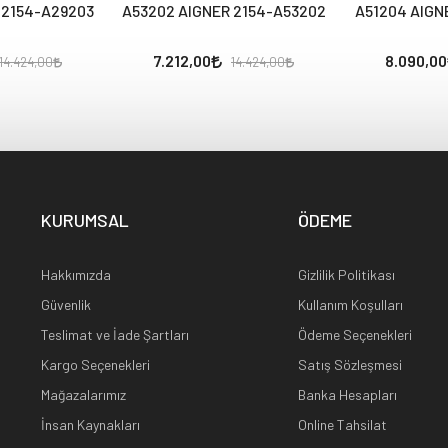
 2154-A29203
A53202 AIGNER 2154-A53202
A51204 AIGN
7.212,00
8.090,00
14.424,00
14.424,00
KURUMSAL
ÖDEME
Hakkımızda
Gizlilik Politikası
Güvenlik
Kullanım Koşulları
Teslimat ve İade Şartları
Ödeme Seçenekleri
Kargo Seçenekleri
Satış Sözleşmesi
Mağazalarımız
Banka Hesapları
İnsan Kaynakları
Online Tahsilat