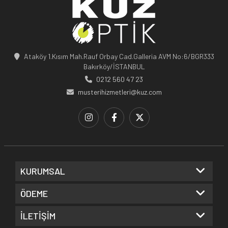
Ataköy 1.Kısım Mah.Rauf Orbay Cad.Galleria AVM No:6/BGR333
Bakırköy/İSTANBUL
0212 560 47 23
musterihizmetleri@kuz.com
KURUMSAL
ÖDEME
İLETİŞİM