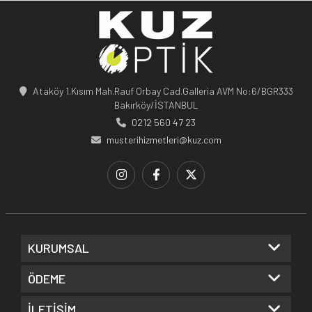
Ataköy 1.Kısım Mah.Rauf Orbay Cad.Galleria AVM No:6/BGR333
Bakırköy/İSTANBUL
0212 560 47 23
musterihizmetleri@kuz.com
KURUMSAL
ÖDEME
İLETİŞİM