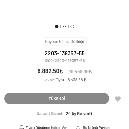
Rayban Güneş Gözlüğü
2203-139357-55
1200-2203-139357-55
8.882,50
10.450,00
Havale Fiyatı:
8.438,38
TÜKENDİ
Garanti Süresi:
24 Ay Garanti
Fiyatı Düşünce Haber Ver
Bu Ürünü Paylaş