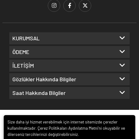
KURUMSAL
ÖDEME
İLETİŞİM
Gözlükler Hakkında Bilgiler
Saat Hakkında Bilgiler
Size daha iyi hizmet verebilmek için internet sitemizde çerezler
kullanılmaktadır. Çerez Politikaları Aydınlatma Metni’ni okuyabilir ve
dilerseniz tercihlerinizi değiştirebilirsiniz.
© 2022
Kuz Optik ve Saat San. ve Tic. Ltd. Şti.
. Tüm hakları saklıdır.