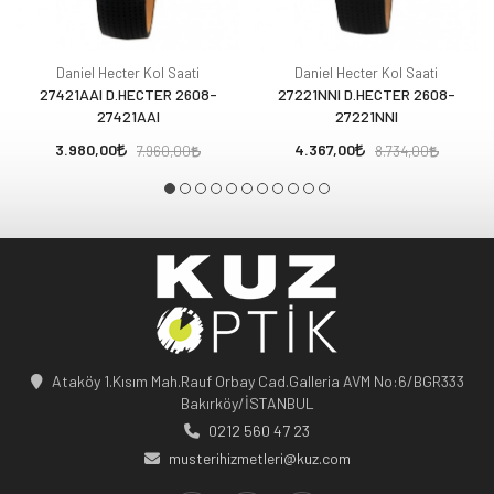
Daniel Hecter Kol Saati
Daniel Hecter Kol Saati
27421AAI D.HECTER 2608-
27221NNI D.HECTER 2608-
27421AAI
27221NNI
3.980,00
4.367,00
7.960,00
8.734,00
Ataköy 1.Kısım Mah.Rauf Orbay Cad.Galleria AVM No:6/BGR333
Bakırköy/İSTANBUL
0212 560 47 23
musterihizmetleri@kuz.com