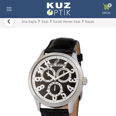
0
ÜRÜN
Ana Sayfa
Saat
Daniel Hecter Saat
Bayan