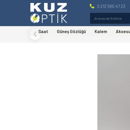
0 212 560 47 23
Saat
Güneş Gözlüğü
Kalem
Akses