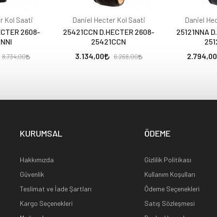
r Kol Saati
Daniel Hecter Kol Saati
Daniel Hec
ECTER 2608-
25421CCN D.HECTER 2608-
25121NNA D
1NNI
25421CCN
251
3.134,00
2.794,00
8.734,00
6.268,00
KURUMSAL
ÖDEME
Hakkımızda
Gizlilik Politikası
Güvenlik
Kullanım Koşulları
Teslimat ve İade Şartları
Ödeme Seçenekleri
Kargo Seçenekleri
Satış Sözleşmesi