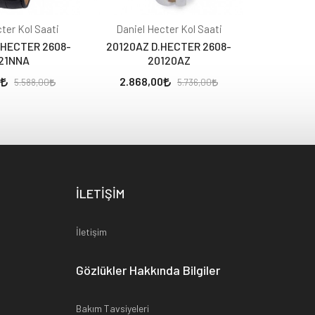
ter Kol Saati
Daniel Hecter Kol Saati
Daniel 
.HECTER 2608-
20120AZ D.HECTER 2608-
20420YZ 
21NNA
20120AZ
2.868,00
3.184,
5.588,00
5.736,00
İLETİŞİM
İletişim
Gözlükler Hakkında Bilgiler
Bakım Tavsiyeleri