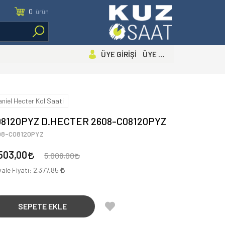
0
ürün
ÜYE GİRİŞİ ÜYE OL
aniel Hecter Kol Saati
08120PYZ D.HECTER 2608-C08120PYZ
08-C08120PYZ
503,00
5.006,00
ale Fiyatı:
2.377,85
SEPETE EKLE