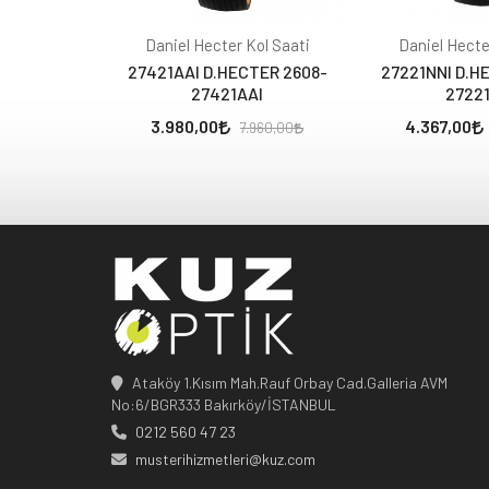
Daniel Hecter Kol Saati
Daniel Hecte
27421AAI D.HECTER 2608-
27221NNI D.H
27421AAI
2722
3.980,00
4.367,00
7.960,00
Ataköy 1.Kısım Mah.Rauf Orbay Cad.Galleria AVM
No:6/BGR333 Bakırköy/İSTANBUL
0212 560 47 23
musterihizmetleri@kuz.com