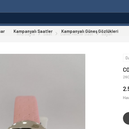
uar
Kampanyalı Saatler
Kampanyalı Güneş Gözlükleri
Ana Sayfa
Saat
Daniel Hecter Saat
Bayan
D
C
26
2.
Hav