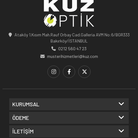
Ataköy 1.Kısım Mah.Rauf Orbay Cad.Galleria AVM No:6/BGR333
Bakırköy/İSTANBUL
0212 560 47 23
musterihizmetleri@kuz.com
KURUMSAL
ÖDEME
İLETİŞİM