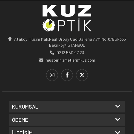
Ataköy 1.Kısım Mah.Rauf Orbay Cad.Galleria AVM No:6/BGR333
Bakırköy/İSTANBUL
0212 560 47 23
musterihizmetleri@kuz.com
KURUMSAL
ÖDEME
İLETİŞİM