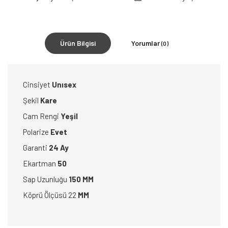
Ürün Bilgisi
Yorumlar
(0)
Cinsiyet
Unısex
Şekil
Kare
Cam Rengi
Yeşil
Polarize
Evet
Garanti
24 Ay
Ekartman
50
Sap Uzunluğu
150 MM
Köprü Ölçüsü 22
MM