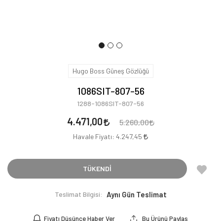
Hugo Boss Güneş Gözlüğü
1086SIT-807-56
1288-1086SIT-807-56
4.471,00
5.260,00
Havale Fiyatı:
4.247,45
TÜKENDİ
Teslimat Bilgisi:
Aynı Gün Teslimat
Fiyatı Düşünce Haber Ver
Bu Ürünü Paylaş