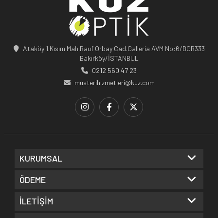
Ataköy 1.Kısım Mah.Rauf Orbay Cad.Galleria AVM No:6/BGR333
Bakırköy/İSTANBUL
0212 560 47 23
musterihizmetleri@kuz.com
KURUMSAL
ÖDEME
İLETİŞİM