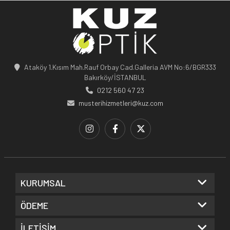
Ataköy 1.Kısım Mah.Rauf Orbay Cad.Galleria AVM No:6/BGR333
Bakırköy/İSTANBUL
0212 560 47 23
musterihizmetleri@kuz.com
KURUMSAL
ÖDEME
İLETİŞİM