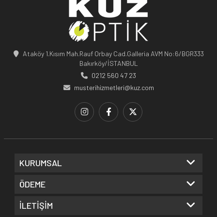
Ataköy 1.Kısım Mah.Rauf Orbay Cad.Galleria AVM No:6/BGR333
Bakırköy/İSTANBUL
0212 560 47 23
musterihizmetleri@kuz.com
KURUMSAL
ÖDEME
İLETİŞİM