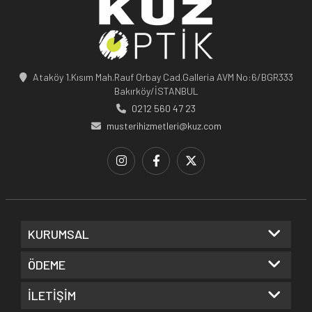
Ataköy 1.Kısım Mah.Rauf Orbay Cad.Galleria AVM No:6/BGR333
Bakırköy/İSTANBUL
0212 560 47 23
musterihizmetleri@kuz.com
KURUMSAL
ÖDEME
İLETİŞİM