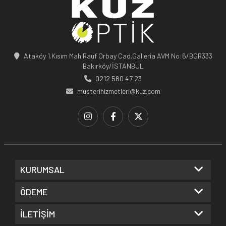
Ataköy 1.Kısım Mah.Rauf Orbay Cad.Galleria AVM No:6/BGR333
Bakırköy/İSTANBUL
0212 560 47 23
musterihizmetleri@kuz.com
KURUMSAL
ÖDEME
İLETİŞİM