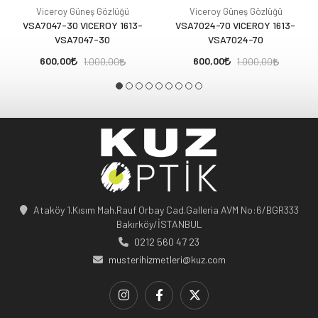
Viceroy Güneş Gözlüğü
Viceroy Güneş Gözlüğü
VSA7047-30 VICEROY 1613-
VSA7024-70 VICEROY 1613-
VSA7047-30
VSA7024-70
600,00
600,00
1.000,00
1.000,00
Ataköy 1.Kısım Mah.Rauf Orbay Cad.Galleria AVM No:6/BGR333
Bakırköy/İSTANBUL
0212 560 47 23
musterihizmetleri@kuz.com