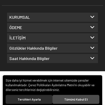
KURUMSAL
ÖDEME
İLETİŞİM
Gözlükler Hakkında Bilgiler
Saat Hakkında Bilgiler
Size daha iyi hizmet verebilmek için internet sitemizde çerezler
kullanılmaktadır. Çerez Politikaları Aydınlatma Metni’ni okuyabilir ve
dilerseniz tercihlerinizi değiştirebilirsiniz.
© 2022
Kuz Optik ve Saat San. ve Tic. Ltd. Şti.
. Tüm hakları saklıdır.
Tercihleri Ayarla
Tümünü Kabul Et