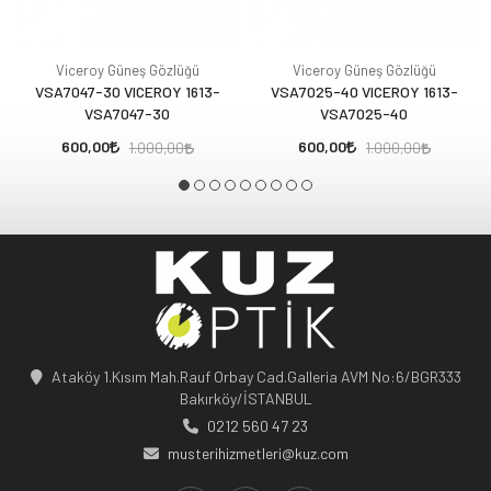
Viceroy Güneş Gözlüğü
Viceroy Güneş Gözlüğü
VSA7047-30 VICEROY 1613-
VSA7025-40 VICEROY 1613-
VSA7047-30
VSA7025-40
600,00
600,00
1.000,00
1.000,00
Ataköy 1.Kısım Mah.Rauf Orbay Cad.Galleria AVM No:6/BGR333
Bakırköy/İSTANBUL
0212 560 47 23
musterihizmetleri@kuz.com