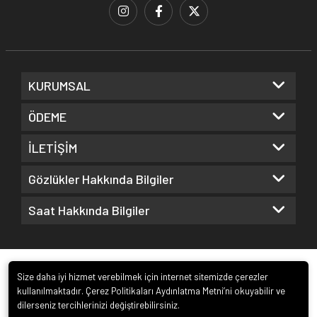
KURUMSAL
ÖDEME
İLETİŞİM
Gözlükler Hakkında Bilgiler
Saat Hakkında Bilgiler
Size daha iyi hizmet verebilmek için internet sitemizde çerezler
kullanılmaktadır. Çerez Politikaları Aydınlatma Metni’ni okuyabilir ve
dilerseniz tercihlerinizi değiştirebilirsiniz.
© 2022
Kuz Optik ve Saat San. ve Tic. Ltd. Şti.
. Tüm hakları saklıdır.