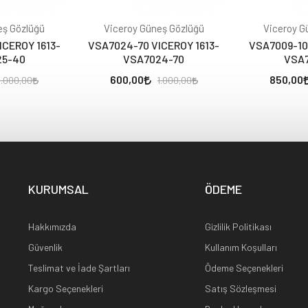
eş Gözlüğü
Viceroy Güneş Gözlüğü
Viceroy G
CEROY 1613-
VSA7024-70 VICEROY 1613-
VSA7009-10
25-40
VSA7024-70
VSA7
600,00
850,00
1.000,00
1.000,00
KURUMSAL
ÖDEME
Hakkımızda
Gizlilik Politikası
Güvenlik
Kullanım Koşulları
Teslimat ve İade Şartları
Ödeme Seçenekleri
Kargo Seçenekleri
Satış Sözleşmesi