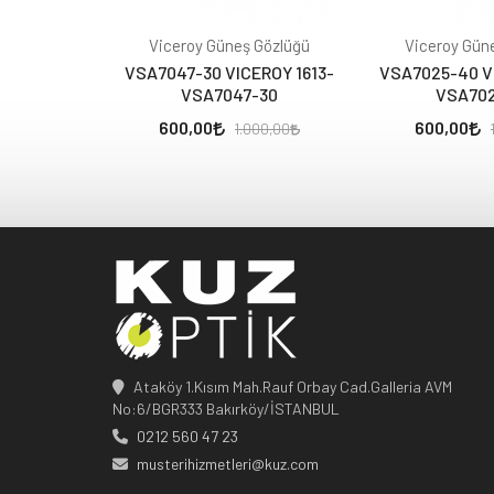
Viceroy Güneş Gözlüğü
Viceroy Gün
VSA7047-30 VICEROY 1613-
VSA7025-40 VI
VSA7047-30
VSA70
600,00
600,00
1.000,00
Ataköy 1.Kısım Mah.Rauf Orbay Cad.Galleria AVM
No:6/BGR333 Bakırköy/İSTANBUL
0212 560 47 23
musterihizmetleri@kuz.com