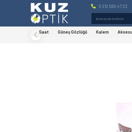
0 212 560 47 23
Saat
Güneş Gözlüğü
Kalem
Akses