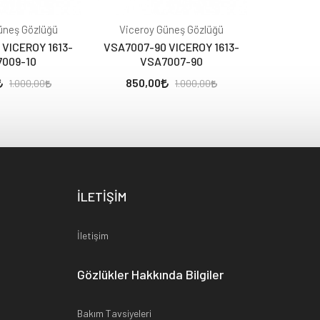
üneş Gözlüğü
Viceroy Güneş Gözlüğü
Viceroy
 VICEROY 1613-
VSA7007-90 VICEROY 1613-
VSA7007-
009-10
VSA7007-90
VS
850,00
850,
1.000,00
1.000,00
İLETİŞİM
İletişim
Gözlükler Hakkında Bilgiler
Bakım Tavsiyeleri