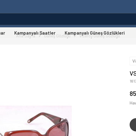
uar
Kampanyalı Saatler
Kampanyalı Güneş Gözlükleri
Ana Sayfa
Güneş Gözlüğü
Viceroy Güneş Gözlüğü
V
VS
16
8
Hav