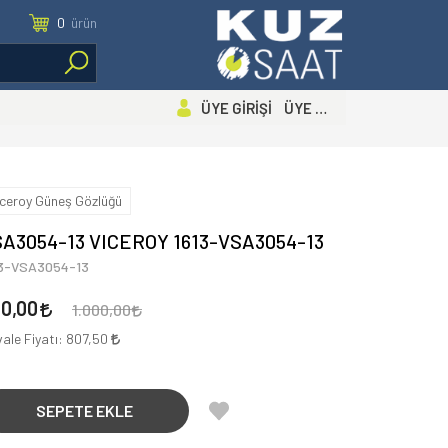
0
ürün
ÜYE GİRİŞİ ÜYE OL
iceroy Güneş Gözlüğü
A3054-13 VICEROY 1613-VSA3054-13
13-VSA3054-13
50,00
1.000,00
ale Fiyatı:
807,50
SEPETE EKLE