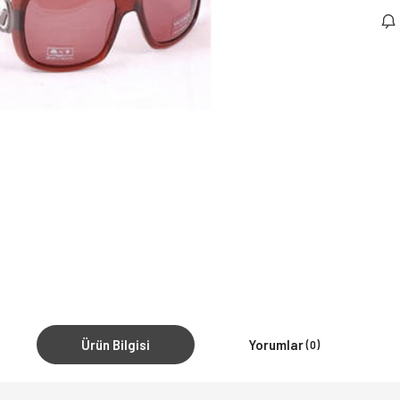
Ürün Bilgisi
Yorumlar
(0)